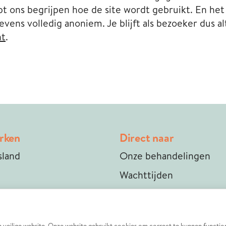
t ons begrijpen hoe de site wordt gebruikt. En het 
s volledig anoniem. Je blijft als bezoeker dus alt
nt
.
rken
Direct naar
sland
Onze behandelingen
Wachttijden
Kosten en vergoedinge
Stand van zaken zorgver
n veilige website. Onze website gebruikt cookies om correct te kunnen functi