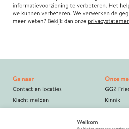
informatievoorziening te verbeteren. Het help
we kunnen verbeteren. We verwerken de gegeven
meer weten? Bekijk dan onze
privacystateme
Ga naar
Onze me
Contact en locaties
GGZ Frie
Klacht melden
Kinnik
MindUp
Medewerkers
Welkom
We bieden graag een prettige e