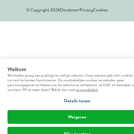
© Copyright 2026
Disclaimer
Privacy
Cookies
Welkom
We bieden graag een prettige en veilige website. Onze website gebruikt cookies
correct te kunnen functioneren. De noodzakelijke cookies verzamelen geen
persoonsgegeven en helpen ons de website te verbeteren. Je blijft als bezoeker al
anoniem. Wil je meer lezen? Bekijk dan onze
privacybeleid
.
Details tonen
Weigeren
Alles toestaan