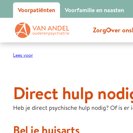
Voor
patiënten
Voor
familie en naasten
Zorg
Over ons
Lees voor
Direct hulp nodi
Heb je direct psychische hulp nodig? Of is er
Bel je huisarts