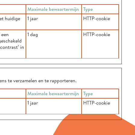
Maximale bewaartermijn
Type
et huidige
1 jaar
HTTP-cookie
 een
1 dag
HTTP-cookie
geschakeld
contrast’ in
ens te verzamelen en te rapporteren.
Maximale bewaartermijn
Type
1 jaar
HTTP-cookie